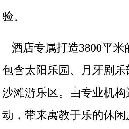
验。
酒店专属打造3800平
包含太阳乐园、月牙剧乐
沙滩游乐区。由专业机构
动，带来寓教于乐的休闲