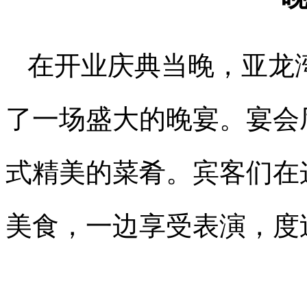
在开业庆典当晚，亚龙
了一场盛大的晚宴。宴会
式精美的菜肴。宾客们在
美食，一边享受表演，度