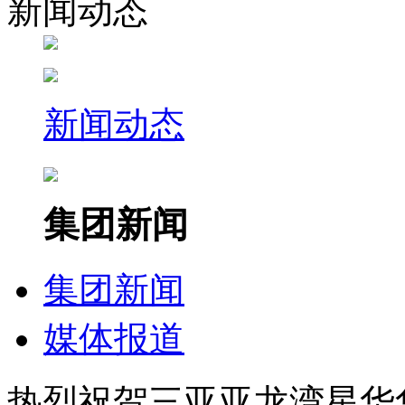
新闻动态
新闻动态
集团新闻
集团新闻
媒体报道
热烈祝贺三亚亚龙湾星华