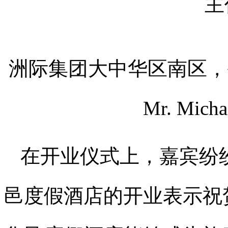
主
洲际集团大中华区南区
Mr. Micha
在开业仪式上，嘉宾纷
邑度假酒店的开业表示祝