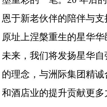
恩于新老伙伴的陪伴与支
原址上涅槃重生的星华华
未来，我们将发扬星华自
的理念，与洲际集团精诚
和酒店业的提升贡献更多