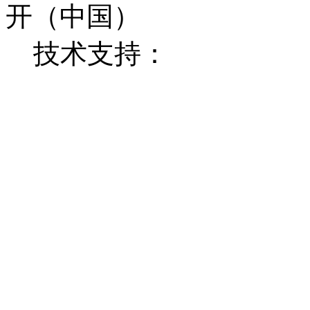
开（中国）
技术支持：