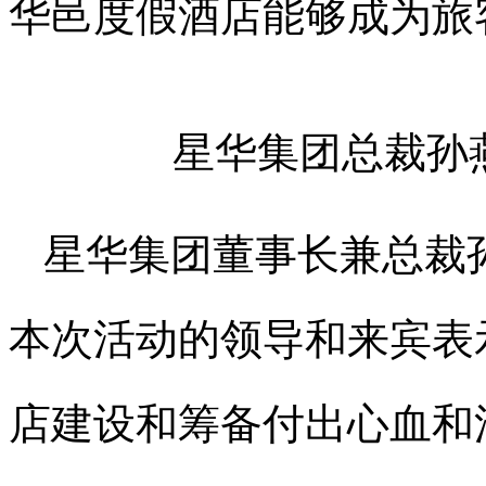
华邑度假酒店能够成为旅
星华集团总裁孙
星华集团董事长兼总裁
本次活动的领导和来宾表
店建设和筹备付出心血和