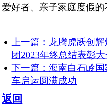
爱好者、亲子家庭度假的
上一篇：龙腾虎跃创辉煌
团2023年终总结表彰
下一篇：海南白石岭国
车启运圆满成功
返回