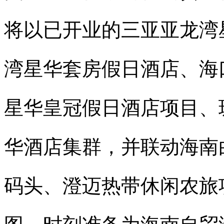
将以已开业的三亚亚龙湾
湾星华套房假日酒店、海
星华皇冠假日酒店项目、
华酒店集群，并联动海南
码头、澄迈热带休闲农旅