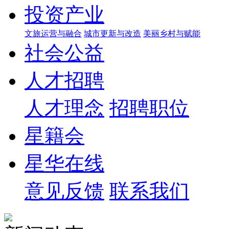
投资产业
文旅运营与融合
城市更新与改造
美丽乡村与赋能
社会公益
人才招聘
人才理念
招聘职位
星籍会
星华在线
意见反馈
联系我们