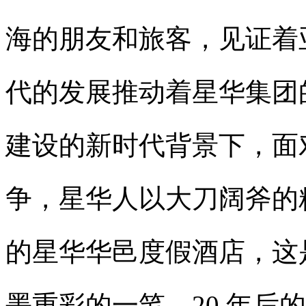
海的朋友和旅客，见证着
代的发展推动着星华集团
建设的新时代背景下，面
争，星华人以大刀阔斧的
的星华华邑度假酒店，这
墨重彩的一笔。20 年后