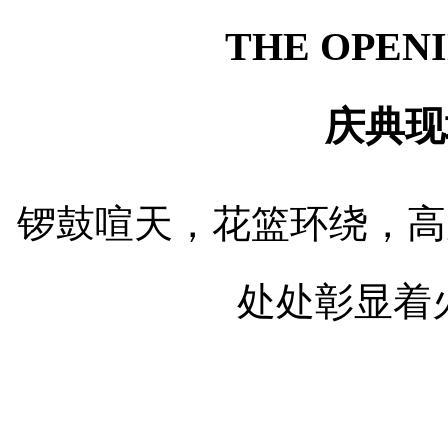
THE OPEN
庆典现
锣鼓喧天，花篮环绕，高
处处彰显着