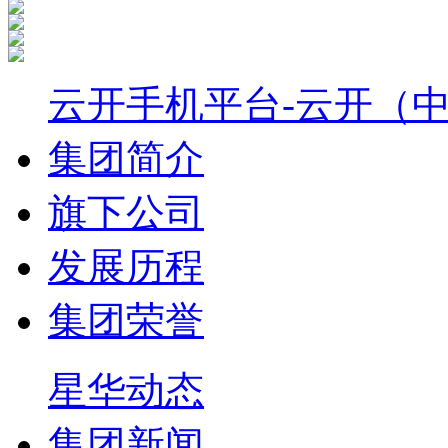
云开手机平台-云开（
集团简介
旗下公司
发展历程
集团荣誉
星华动态
集团新闻