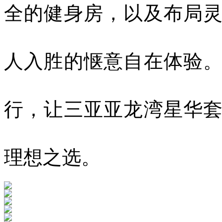
全的健身房，以及布局
人入胜的惬意自在体验
行，让三亚亚龙湾星华
理想之选。