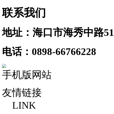
联系我们
地址：海口市海秀中路51
电话：0898-66766228
手机版网站
友情链接
LINK