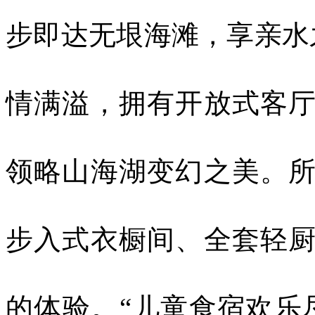
步即达无垠海滩，享亲水
情满溢，拥有开放式客
领略山海湖变幻之美。
步入式衣橱间、全套轻
的体验。“儿童食宿欢乐