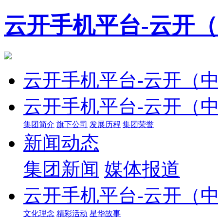
云开手机平台-云开
云开手机平台-云开（
云开手机平台-云开（
集团简介
旗下公司
发展历程
集团荣誉
新闻动态
集团新闻
媒体报道
云开手机平台-云开（
文化理念
精彩活动
星华故事