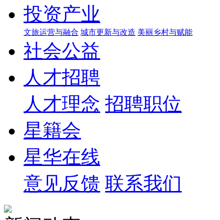
投资产业
文旅运营与融合
城市更新与改造
美丽乡村与赋能
社会公益
人才招聘
人才理念
招聘职位
星籍会
星华在线
意见反馈
联系我们