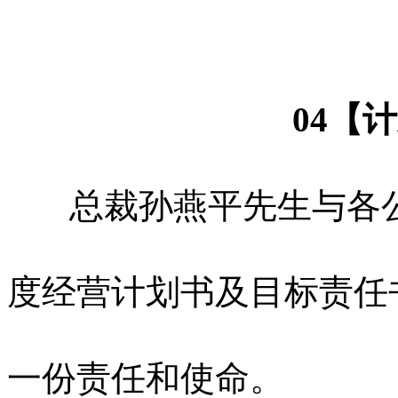
04【
总裁孙燕平先生与各公司
度经营计划书及目标责任
一份责任和使命。