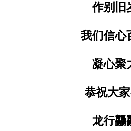
作别旧
我们信心
凝心聚
恭祝大家
龙行龘