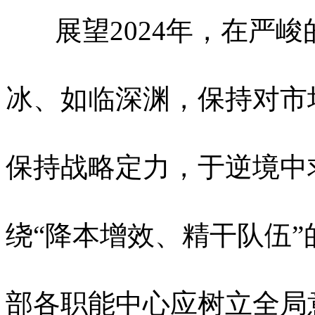
展望2024年，在严峻
冰、如临深渊，保持对市
保持战略定力，于逆境中
绕“降本增效、精干队伍
部各职能中心应树立全局