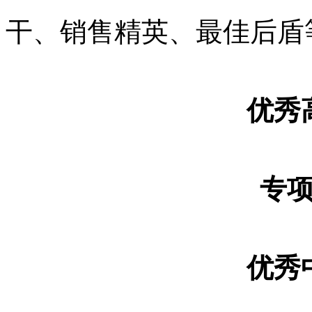
干、销售精英、最佳后盾
优秀
专
优秀