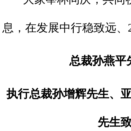
息，在发展中行稳致远、2
总裁孙燕平
执行总裁孙增辉先生、
先生