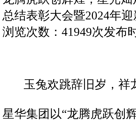
总结表彰大会暨2024年
浏览次数：41949次
发布时间
玉兔欢跳辞旧岁，祥龙腾飞
星华集团以“龙腾虎跃创