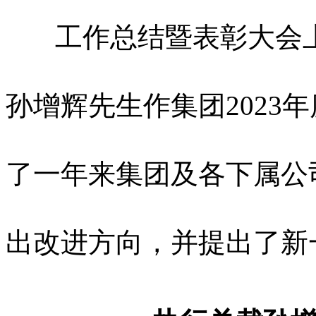
工作总结暨表彰大会上
孙增辉先生作集团2023
了一年来集团及各下属公
出改进方向，并提出了新