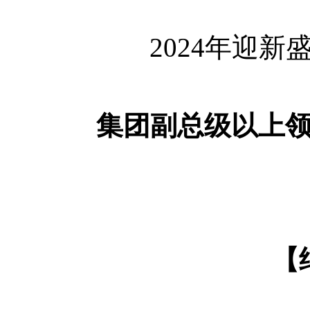
2024年迎
集团副总级以上
【