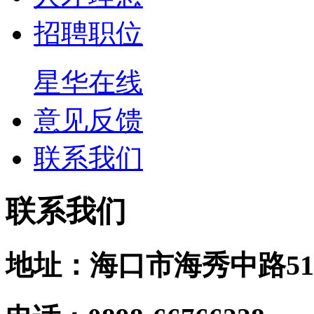
招聘职位
星华在线
意见反馈
联系我们
联系我们
地址：海口市海秀中路51