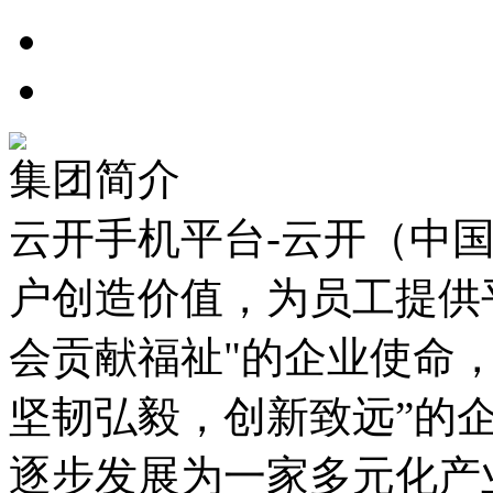
集团简介
云开手机平台-云开（中国）
户创造价值，为员工提供
会贡献福祉"的企业使命
坚韧弘毅，创新致远”的
逐步发展为一家多元化产