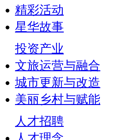
精彩活动
星华故事
投资产业
文旅运营与融合
城市更新与改造
美丽乡村与赋能
人才招聘
人才理念