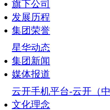
旗下公司
发展历程
集团荣誉
星华动态
集团新闻
媒体报道
云开手机平台-云开（
文化理念