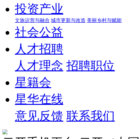
投资产业
文旅运营与融合
城市更新与改造
美丽乡村与赋能
社会公益
人才招聘
人才理念
招聘职位
星籍会
星华在线
意见反馈
联系我们