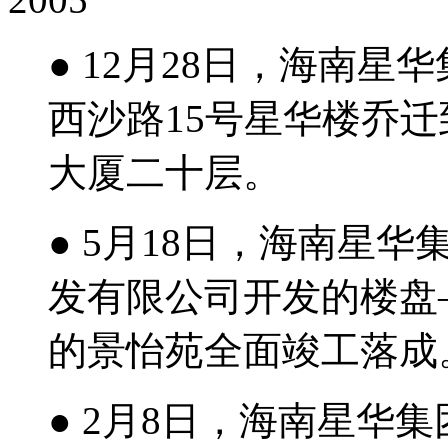
● 12月28日，海南
西沙路15号星华楼乔迁
大厦二十层。
● 5月18日，海南星
发有限公司开发的楼盘
的景怡苑全面竣工落成
● 2月8日，海南星华