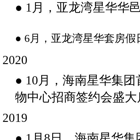
● 1月，亚龙湾星华
●
6月，
亚龙湾星华套房假
2020
● 10月，海南星华集团
物中心招商签约会盛大
2019
● 1月8日，海南星华