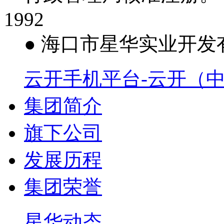
1992
● 海口市星华实业开
云开手机平台-云开（
集团简介
旗下公司
发展历程
集团荣誉
星华动态