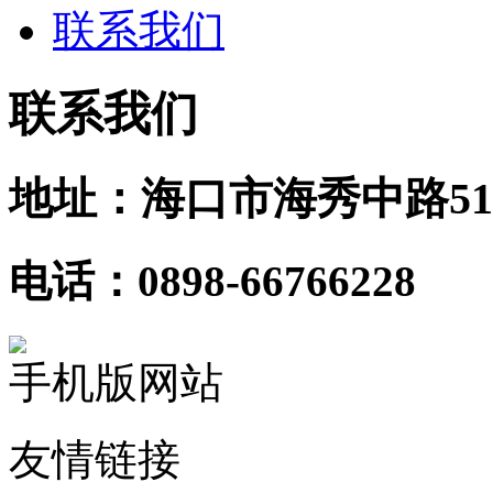
联系我们
联系我们
地址：海口市海秀中路51
电话：0898-66766228
手机版网站
友情链接