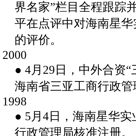
界名家”栏目全程跟踪
平在点评中对海南星华
的评价。
2000
● 4月29日，中外合
海南省三亚工商行政管
1998
● 5月4日，海南星华
行政管理局核准注册。