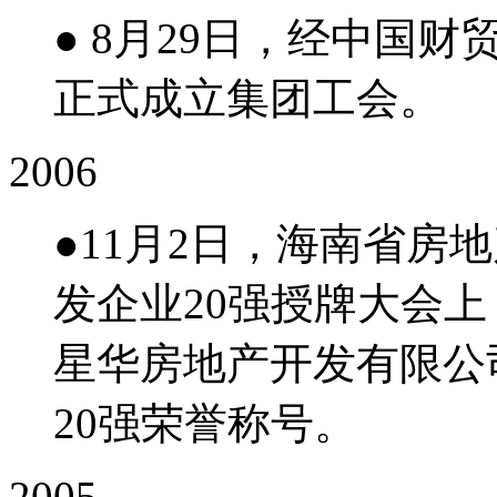
● 8月29日，经中国
正式成立集团工会。
2006
●11月2日，海南省房
发企业20强授牌大会
星华房地产开发有限公
20强荣誉称号。
2005