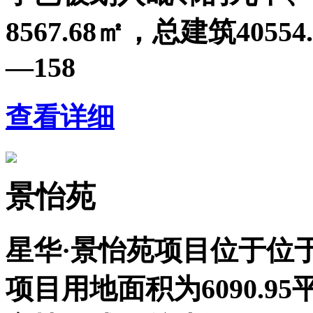
8567.68㎡，总建筑405
—158
查看详细
景怡苑
星华·景怡苑项目位于位
项目用地面积为6090.