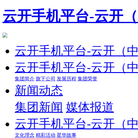
云开手机平台-云开
云开手机平台-云开（
云开手机平台-云开（
集团简介
旗下公司
发展历程
集团荣誉
新闻动态
集团新闻
媒体报道
云开手机平台-云开（
文化理念
精彩活动
星华故事