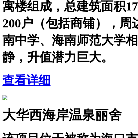
寓楼组成，总建筑面积178
200户（包括商铺），
南中学、海南师范大学相
静，升值潜力巨大。
查看详细
大华西海岸温泉丽舍