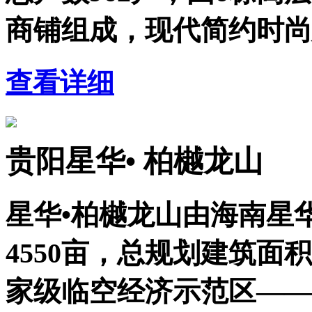
商铺组成，现代简约时尚
查看详细
贵阳星华• 柏樾龙山
星华•柏樾龙山由海南星
4550亩，总规划建筑面
家级临空经济示范区——