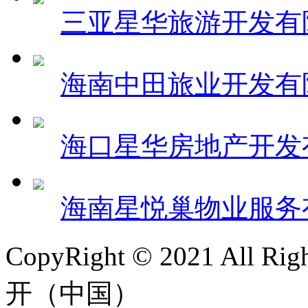
三亚星华旅游开发有
海南中田旅业开发有
海口星华房地产开发
海南星悦巢物业服务
CopyRight © 2021 All
开（中国）