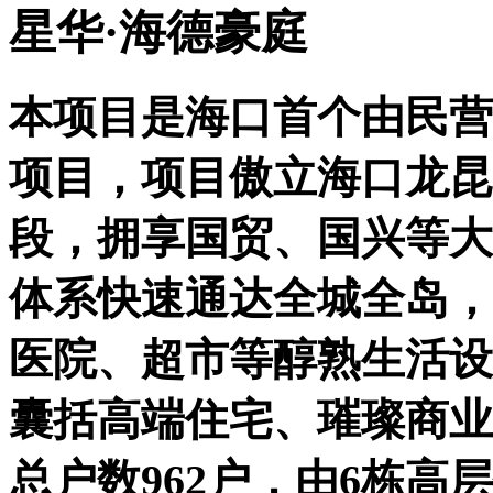
星华·海德豪庭
本项目是海口首个由民营
项目，项目傲立海口龙昆
段，拥享国贸、国兴等大
体系快速通达全城全岛，
医院、超市等醇熟生活设施
囊括高端住宅、璀璨商业
总户数962户，由6栋高