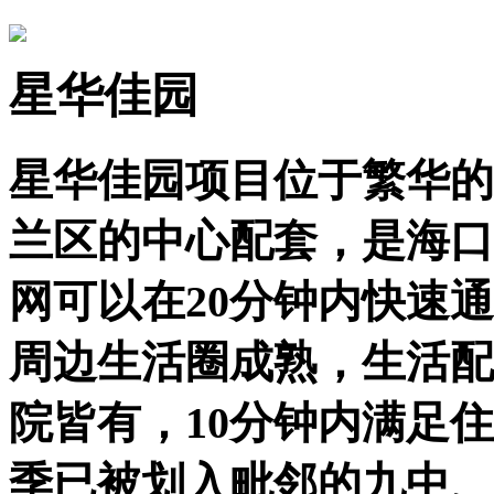
星华佳园
星华佳园项目位于繁华的
兰区的中心配套，是海口
网可以在20分钟内快速
周边生活圈成熟，生活配
院皆有，10分钟内满足住
季已被划入毗邻的九中、