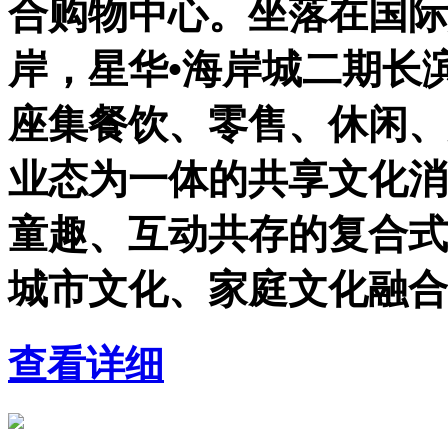
合购物中心。坐落在国际
岸，星华•海岸城二期长
座集餐饮、零售、休闲、
业态为一体的共享文化消
童趣、互动共存的复合式
城市文化、家庭文化融合
查看详细