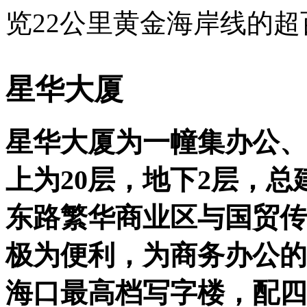
览22公里黄金海岸线的
星华大厦
星华大厦为一幢集办公、
上为20层，地下2层，总建
东路繁华商业区与国贸传
极为便利，为商务办公的
海口最高档写字楼，配四