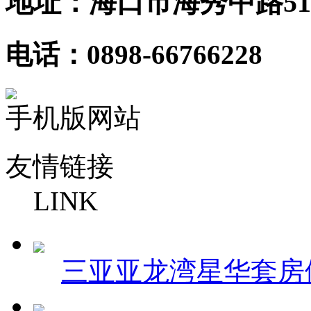
地址：海口市海秀中路51
电话：0898-66766228
手机版网站
友情链接
LINK
三亚亚龙湾星华套房