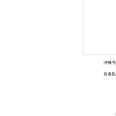
冲锋号
在各队