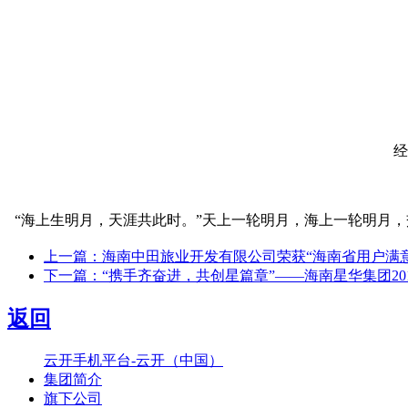
经
“
海上生明月，天涯共此时。
”
天上一轮明月，海上一轮明月，
上一篇：海南中田旅业开发有限公司荣获“海南省用户满
下一篇：“携手齐奋进，共创星篇章”——海南星华集团20
返回
云开手机平台-云开（中国）
集团简介
旗下公司