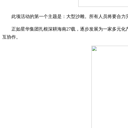
此项活动的第一个主题是：大型沙雕。
所有人员将要合力
正如星华集团扎根深耕海南
27
载，逐步发展为一家多元化
互协作。