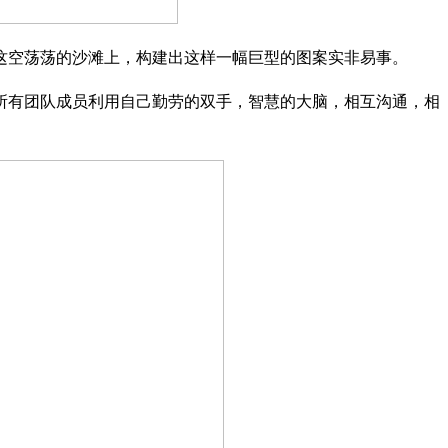
这空荡荡的沙滩上，构建出这样一幅巨型的图案实非易事。
所有团队成员利用自己勤劳的双手，智慧的大脑，相互沟通，相