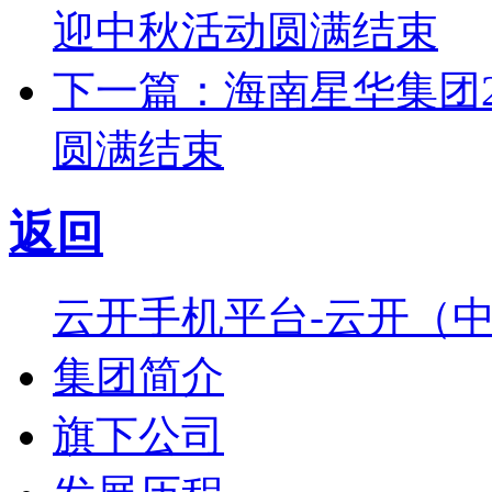
迎中秋活动圆满结束
下一篇：海南星华集团2
圆满结束
返回
云开手机平台-云开（
集团简介
旗下公司