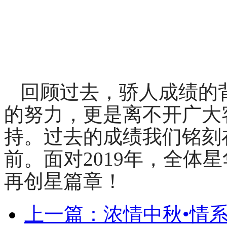
回顾过去，骄人成绩的
的努力，更是离不开广大
持。过去的成绩我们铭刻
前。面对
2019
年，全体星
再创星篇章！
上一篇：浓情中秋•情系