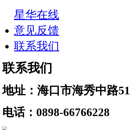
星华在线
意见反馈
联系我们
联系我们
地址：海口市海秀中路51
电话：0898-66766228