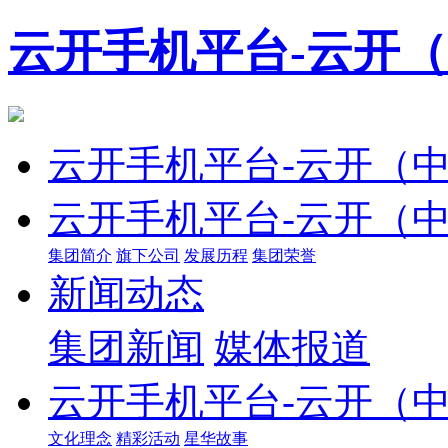
云开手机平台-云开
云开手机平台-云开（
云开手机平台-云开（
集团简介
旗下公司
发展历程
集团荣誉
新闻动态
集团新闻
媒体报道
云开手机平台-云开（
文化理念
精彩活动
星华故事