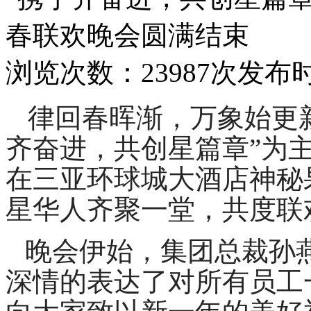
春联欢晚会圆满结束
浏览次数：23987次
发布时间
律回春晖渐，万象始更
齐奋进
，
共创星篇章
”为
在三亚
环球城大酒店神秘
星华人齐聚一堂，共度联
晚会伊始，集团总裁孙
深情的表达了对所有员工