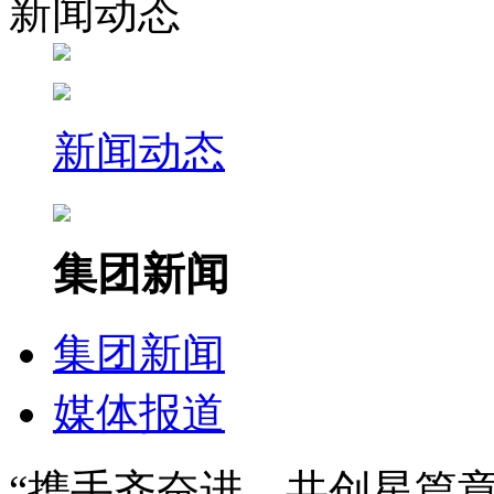
新闻动态
新闻动态
集团新闻
集团新闻
媒体报道
“携手齐奋进，共创星篇章