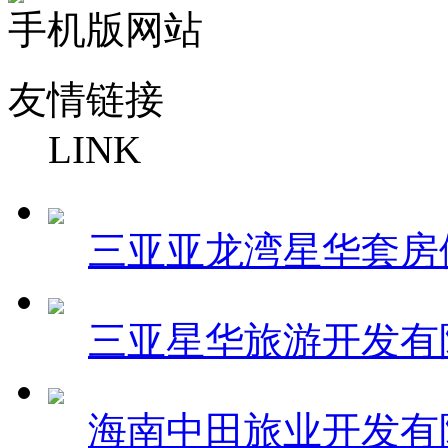
手机版网站
友情链接
LINK
三亚亚龙湾星华套房
三亚星华旅游开发有
海南中田旅业开发有