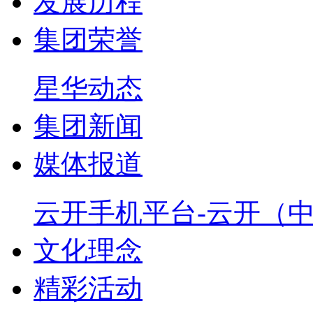
发展历程
集团荣誉
星华动态
集团新闻
媒体报道
云开手机平台-云开（
文化理念
精彩活动