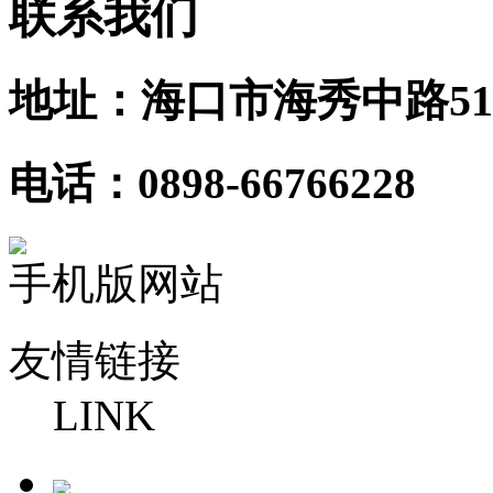
联系我们
地址：海口市海秀中路51
电话：0898-66766228
手机版网站
友情链接
LINK