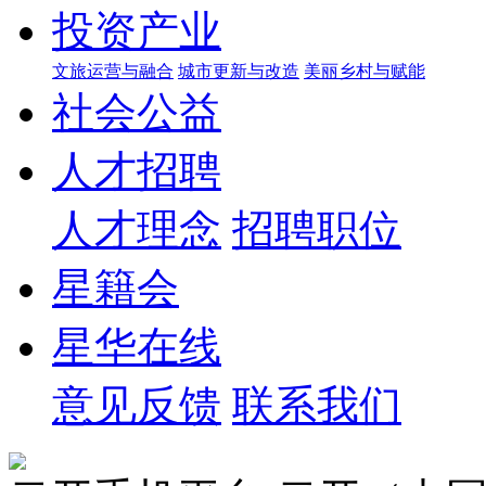
投资产业
文旅运营与融合
城市更新与改造
美丽乡村与赋能
社会公益
人才招聘
人才理念
招聘职位
星籍会
星华在线
意见反馈
联系我们