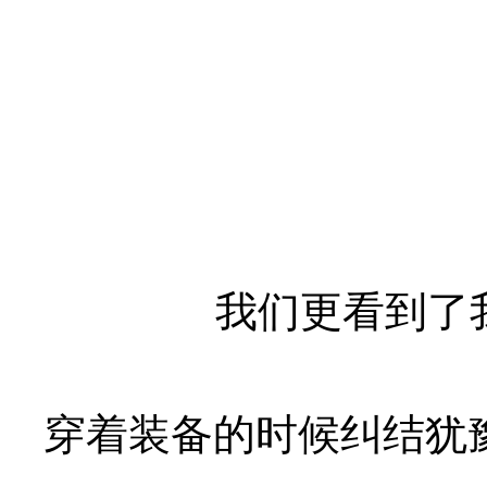
我们更看到了
穿着装备的时候纠结犹