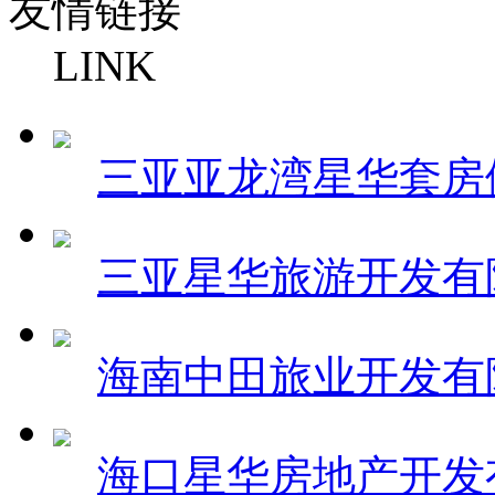
友情链接
LINK
三亚亚龙湾星华套房
三亚星华旅游开发有
海南中田旅业开发有
海口星华房地产开发