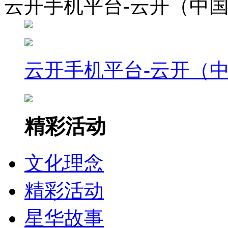
云开手机平台-云开（中
云开手机平台-云开（
精彩活动
文化理念
精彩活动
星华故事