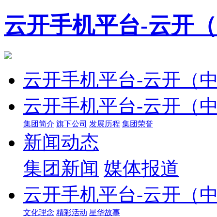
云开手机平台-云开
云开手机平台-云开（
云开手机平台-云开（
集团简介
旗下公司
发展历程
集团荣誉
新闻动态
集团新闻
媒体报道
云开手机平台-云开（
文化理念
精彩活动
星华故事