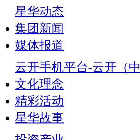
星华动态
集团新闻
媒体报道
云开手机平台-云开（
文化理念
精彩活动
星华故事
投资产业