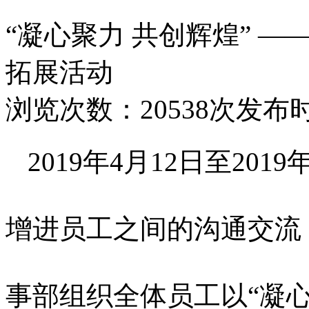
“凝心聚力 共创辉煌” —
拓展活动
浏览次数：20538次
发布时间
2019年4月12日至20
增进员工之间的沟通交流
事部组织全体员工以“凝心