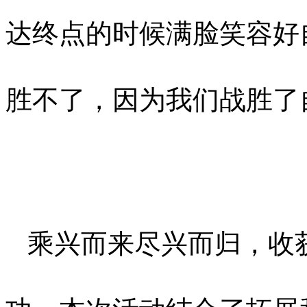
达终点的时候满脸笑容好
胜不了，因为我们战胜了
乘兴而来尽兴而归，收