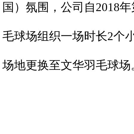
国）氛围，公司自2018
毛球场组织一场时长2个小
场地更换至文华羽毛球场