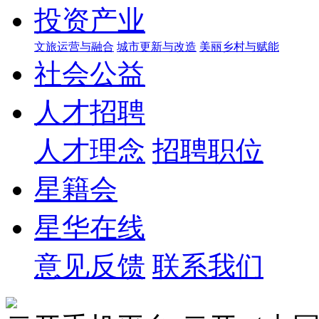
投资产业
文旅运营与融合
城市更新与改造
美丽乡村与赋能
社会公益
人才招聘
人才理念
招聘职位
星籍会
星华在线
意见反馈
联系我们