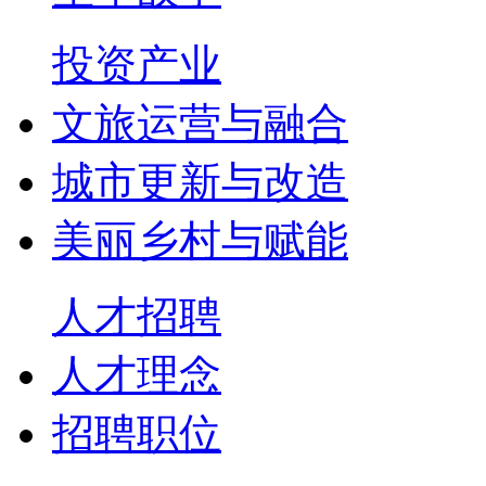
投资产业
文旅运营与融合
城市更新与改造
美丽乡村与赋能
人才招聘
人才理念
招聘职位