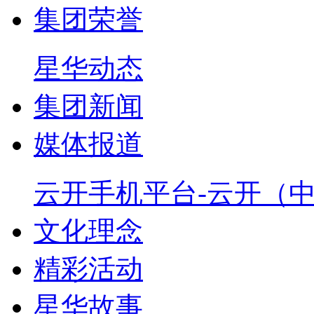
集团荣誉
星华动态
集团新闻
媒体报道
云开手机平台-云开（
文化理念
精彩活动
星华故事