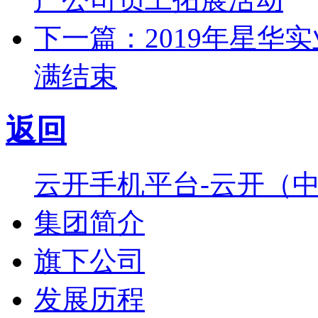
下一篇：2019年星华
满结束
返回
云开手机平台-云开（
集团简介
旗下公司
发展历程