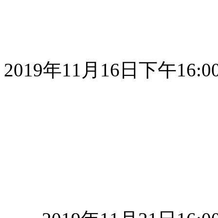
2019年11月16日下午1