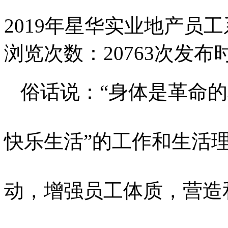
2019年星华实业地产员
浏览次数：20763次
发布时间
俗话说：“身体是革命的
快乐生活”的工作和生活
动，增强员工体质，营造