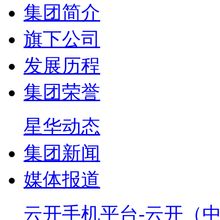
集团简介
旗下公司
发展历程
集团荣誉
星华动态
集团新闻
媒体报道
云开手机平台-云开（