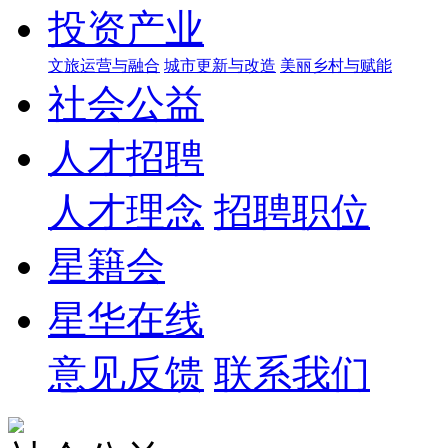
投资产业
文旅运营与融合
城市更新与改造
美丽乡村与赋能
社会公益
人才招聘
人才理念
招聘职位
星籍会
星华在线
意见反馈
联系我们