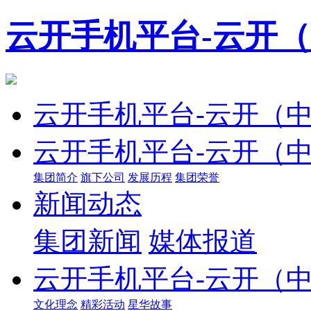
云开手机平台-云开
云开手机平台-云开（
云开手机平台-云开（
集团简介
旗下公司
发展历程
集团荣誉
新闻动态
集团新闻
媒体报道
云开手机平台-云开（
文化理念
精彩活动
星华故事