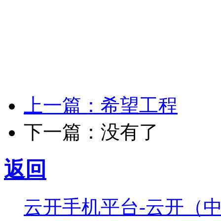
上一篇：希望工程
下一篇：没有了
返回
云开手机平台-云开（