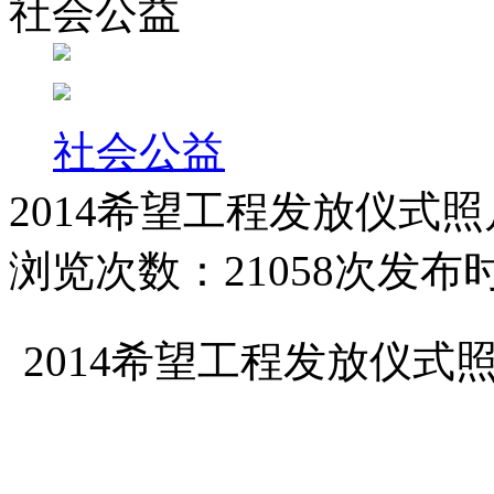
社会公益
社会公益
2014希望工程发放仪式照
浏览次数：21058次
发布时间
2014希望工程发放仪