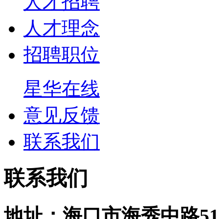
人才招聘
人才理念
招聘职位
星华在线
意见反馈
联系我们
联系我们
地址：海口市海秀中路51