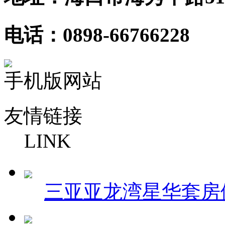
电话：0898-66766228
手机版网站
友情链接
LINK
三亚亚龙湾星华套房