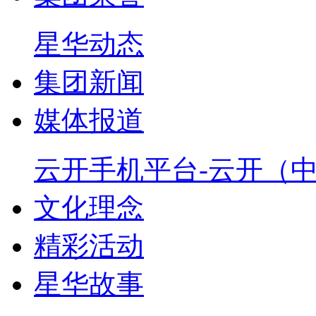
星华动态
集团新闻
媒体报道
云开手机平台-云开（
文化理念
精彩活动
星华故事