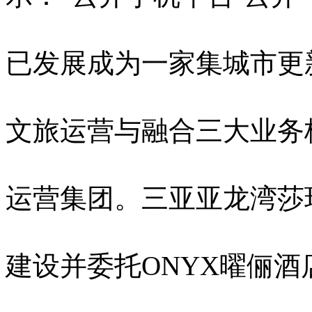
已发展成为一家集城市更
文旅运营与融合三大业务
运营集团。三亚亚龙湾莎
建设并委托ONYX曜俪