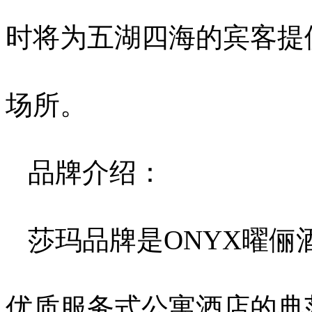
时将为五湖四海的宾客提
场所。
品牌介绍：
莎玛品牌是ONYX曜
优质服务式公寓酒店的典范