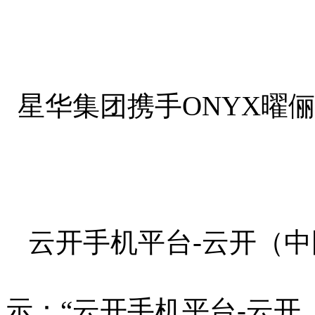
星华集团携手ONYX曜
云开手机平台-云开（中
示：“云开手机平台-云开