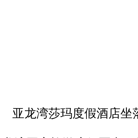
亚龙湾莎玛度假酒店坐