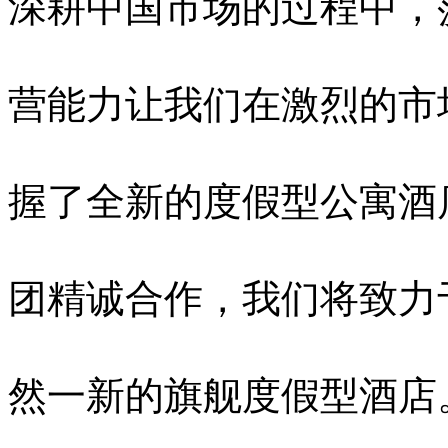
深耕中国市场的过程中，
营能力让我们在激烈的市
握了全新的度假型公寓酒
团精诚合作，我们将致力
然一新的旗舰度假型酒店