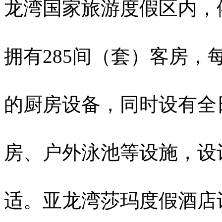
龙湾国家旅游度假区内，
拥有285间（套）客房
的厨房设备，同时设有全
房、户外泳池等设施，设
适。亚龙湾莎玛度假酒店计