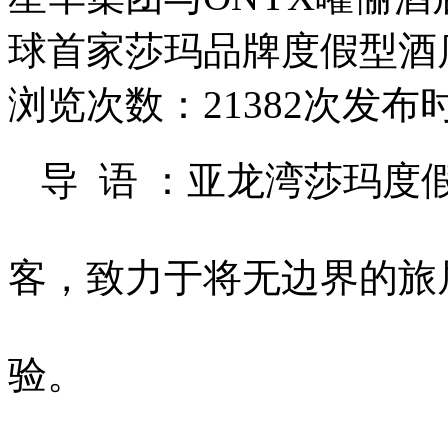
球首家莎玛品牌度假型酒
浏览次数：21382次
发布时间
导 语 ：亚龙湾莎玛度假
客，致力于将无边界的旅
验。