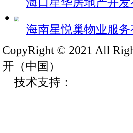
海口星华房地产开发
海南星悦巢物业服务
CopyRight © 2021 All
开（中国）
技术支持：