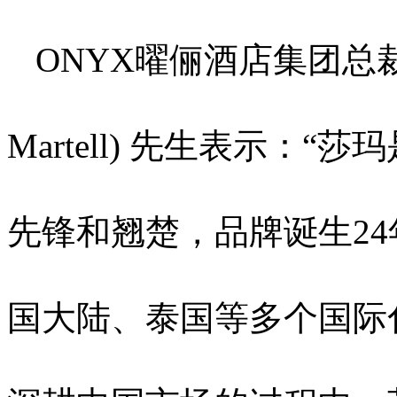
ONYX曜俪酒店集团总裁及
Martell) 先生表示：
先锋和翘楚，品牌诞生2
国大陆、泰国等多个国际