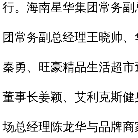
行。海南星华集团常务副
团常务副总经理王晓帅、
秦勇、旺豪精品生活超市
董事长姜颖、艾利克斯健
场总经理陈龙华与品牌商