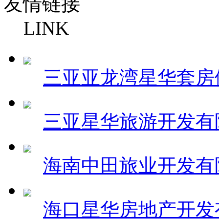
友情链接
LINK
三亚亚龙湾星华套房
三亚星华旅游开发有
海南中田旅业开发有
海口星华房地产开发