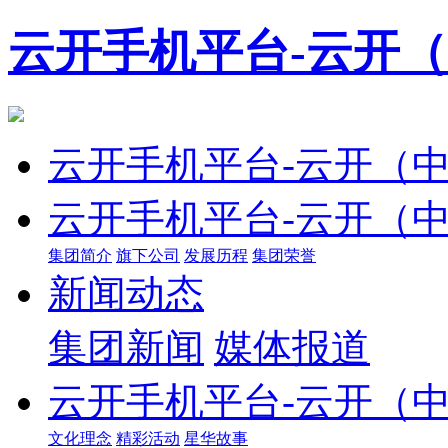
云开手机平台-云开
云开手机平台-云开（
云开手机平台-云开（
集团简介
旗下公司
发展历程
集团荣誉
新闻动态
集团新闻
媒体报道
云开手机平台-云开（
文化理念
精彩活动
星华故事