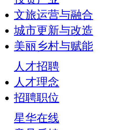
文旅运营与融合
城市更新与改造
美丽乡村与赋能
人才招聘
人才理念
招聘职位
星华在线