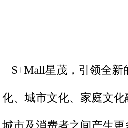
S+Mall星茂，引领全
化、城市文化、家庭文化融
城市及消费者之间产生更