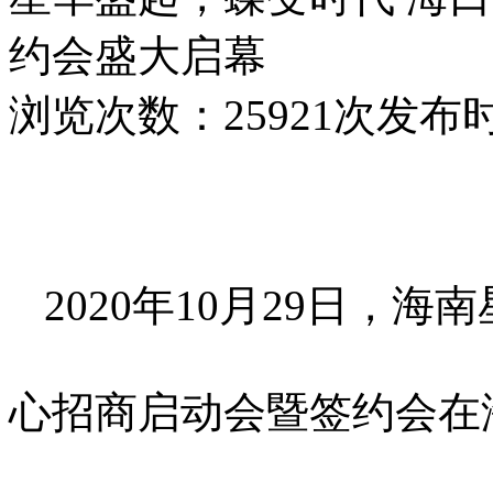
约会盛大启幕
浏览次数：25921次
发布时间
2020年10月29日，海
心招商启动会暨签约会在