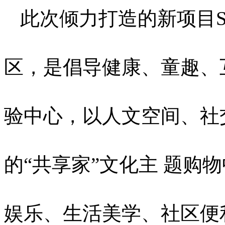
此次倾力打造的新项目S
区，是倡导健康、童趣、
验中心，以人文空间、社
的“共享家”文化主 题购
娱乐、生活美学、社区便