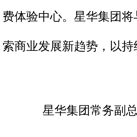
费体验中心。星华集团将
索商业发展新趋势，以持
星华集团常务副