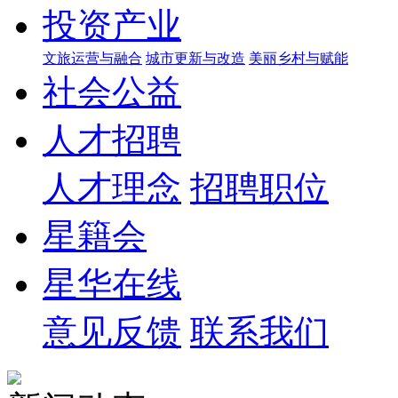
投资产业
文旅运营与融合
城市更新与改造
美丽乡村与赋能
社会公益
人才招聘
人才理念
招聘职位
星籍会
星华在线
意见反馈
联系我们