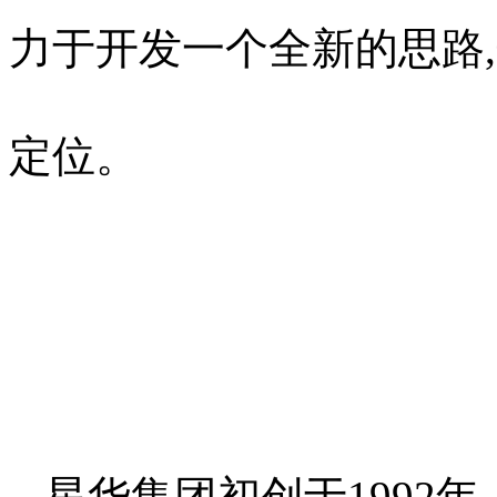
力于开发一个全新的思路
定位。
星华集团初创于1992