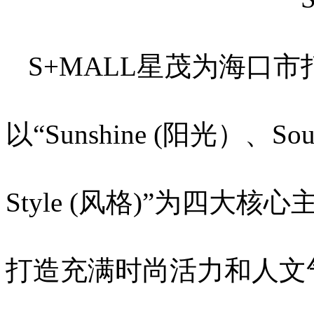
S+MALL星茂为海口
以“Sunshine (阳光）、Sou
Style (风格)”为四大
打造充满时尚活力和人文气