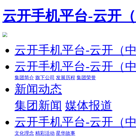
云开手机平台-云开
云开手机平台-云开（
云开手机平台-云开（
集团简介
旗下公司
发展历程
集团荣誉
新闻动态
集团新闻
媒体报道
云开手机平台-云开（
文化理念
精彩活动
星华故事