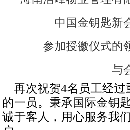
中国金钥匙新
参加授徽仪式的
与
再次祝贺4名员工经过
的一员。秉承国际金钥
诚于客人，用心服务我