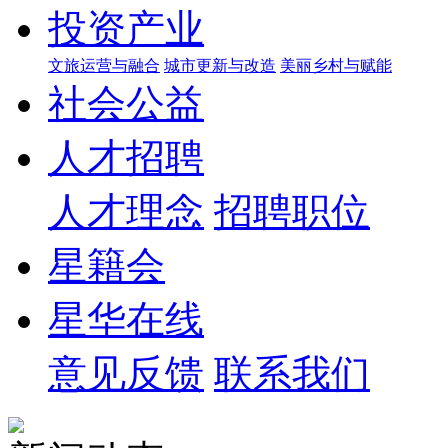
投资产业
文旅运营与融合
城市更新与改造
美丽乡村与赋能
社会公益
人才招聘
人才理念
招聘职位
星籍会
星华在线
意见反馈
联系我们