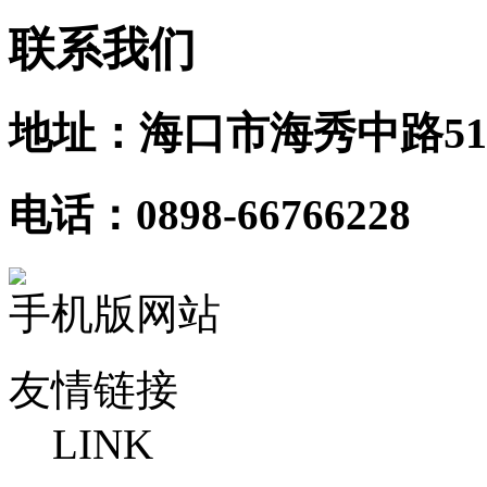
联系我们
地址：海口市海秀中路51
电话：0898-66766228
手机版网站
友情链接
LINK