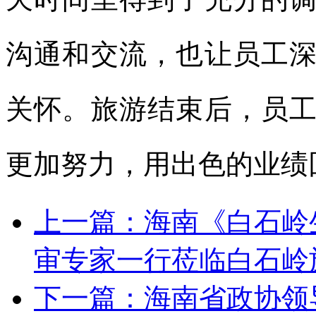
沟通和交流，也让员工
关怀。旅游结束后，员
更加努力，用出色的业绩
上一篇：海南《白石岭
审专家一行莅临白石岭
下一篇：海南省政协领