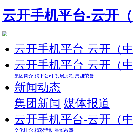
云开手机平台-云开
云开手机平台-云开（
云开手机平台-云开（
集团简介
旗下公司
发展历程
集团荣誉
新闻动态
集团新闻
媒体报道
云开手机平台-云开（
文化理念
精彩活动
星华故事