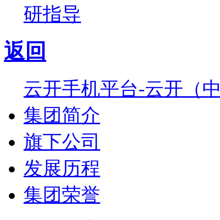
研指导
返回
云开手机平台-云开（
集团简介
旗下公司
发展历程
集团荣誉