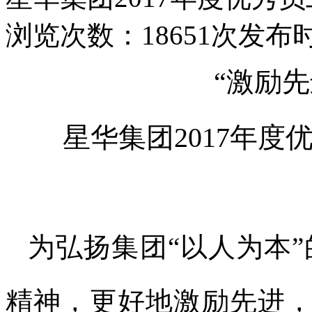
浏览次数：18651次
发布时间
“激励先
星华集团2017年
为弘扬集团“以人为本
精神，更好地激励先进