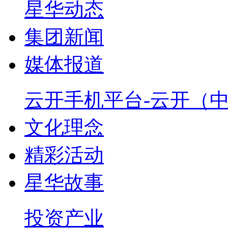
星华动态
集团新闻
媒体报道
云开手机平台-云开（
文化理念
精彩活动
星华故事
投资产业