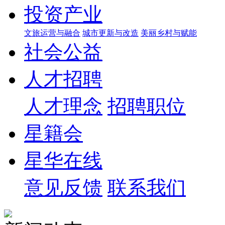
投资产业
文旅运营与融合
城市更新与改造
美丽乡村与赋能
社会公益
人才招聘
人才理念
招聘职位
星籍会
星华在线
意见反馈
联系我们