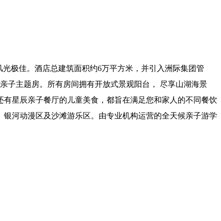
风光极佳。酒店总建筑面积约6万平方米，并引入洲际集团管
间亲子主题房。所有房间拥有开放式景观阳台， 尽享山湖海景
还有星辰亲子餐厅的儿童美食，都旨在满足您和家人的不同餐饮
池、银河动漫区及沙滩游乐区。由专业机构运营的全天候亲子游学