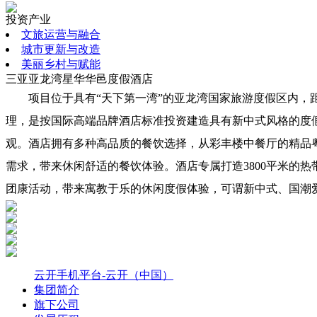
投资产业
文旅运营与融合
城市更新与改造
美丽乡村与赋能
三亚亚龙湾星华华邑度假酒店
项目位于具有“天下第一湾”的亚龙湾国家旅游度假区内，
理，是按国际高端品牌酒店标准投资建造具有新中式风格的度假
观。酒店拥有多种高品质的餐饮选择，从彩丰楼中餐厅的精品
需求，带来休闲舒适的餐饮体验。酒店专属打造3800平米的
团康活动，带来寓教于乐的休闲度假体验，可谓新中式、国潮
云开手机平台-云开（中国）
集团简介
旗下公司