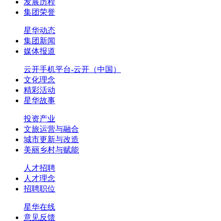
发展历程
集团荣誉
星华动态
集团新闻
媒体报道
云开手机平台-云开（中国）
文化理念
精彩活动
星华故事
投资产业
文旅运营与融合
城市更新与改造
美丽乡村与赋能
人才招聘
人才理念
招聘职位
星华在线
意见反馈