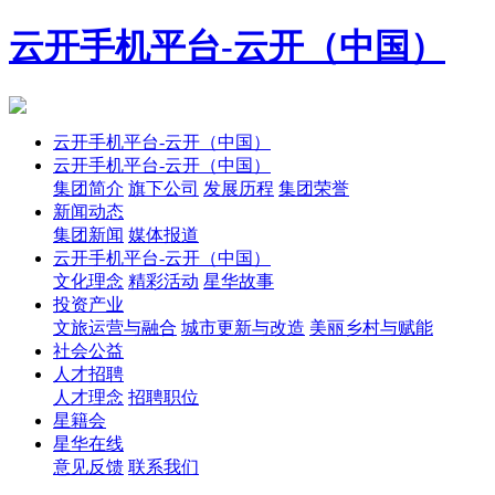
云开手机平台-云开（中国）
云开手机平台-云开（中国）
云开手机平台-云开（中国）
集团简介
旗下公司
发展历程
集团荣誉
新闻动态
集团新闻
媒体报道
云开手机平台-云开（中国）
文化理念
精彩活动
星华故事
投资产业
文旅运营与融合
城市更新与改造
美丽乡村与赋能
社会公益
人才招聘
人才理念
招聘职位
星籍会
星华在线
意见反馈
联系我们