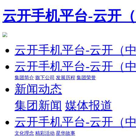
云开手机平台-云开
云开手机平台-云开（
云开手机平台-云开（
集团简介
旗下公司
发展历程
集团荣誉
新闻动态
集团新闻
媒体报道
云开手机平台-云开（
文化理念
精彩活动
星华故事