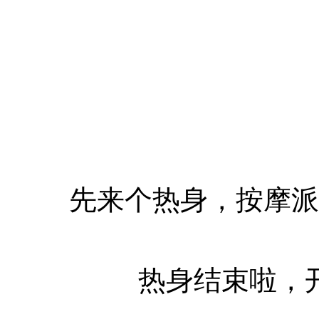
先来个热身，按摩派
热身结束啦，