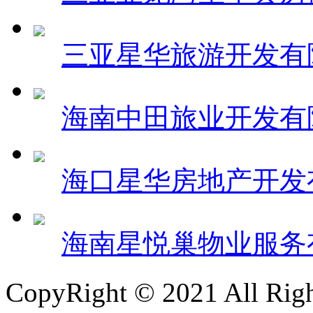
三亚星华旅游开发有
海南中田旅业开发有
海口星华房地产开发
海南星悦巢物业服务
CopyRight © 2021 All