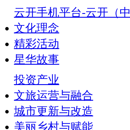
云开手机平台-云开（
文化理念
精彩活动
星华故事
投资产业
文旅运营与融合
城市更新与改造
美丽乡村与赋能