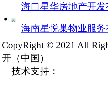
海口星华房地产开发
海南星悦巢物业服务
CopyRight © 2021 All
开（中国）
技术支持：