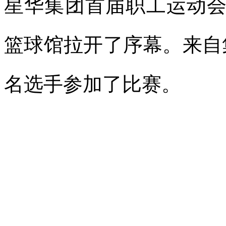
星华集团首届职工运动
篮球馆拉开了序幕。来自
名选手参加了比赛。