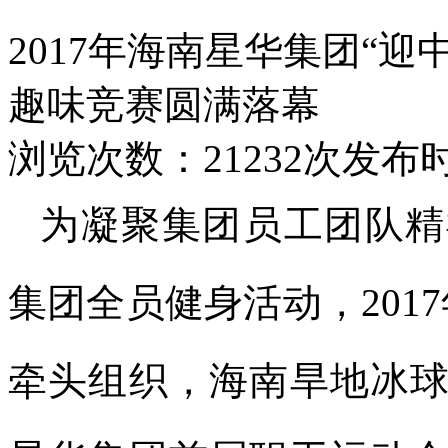
2017年海南星华集团“
趣味竞赛圆满落幕
浏览次数：21232次
发布时间
为凝聚集团员工团队精
集团全员健身活动，201
牵头组织，海南旱地冰