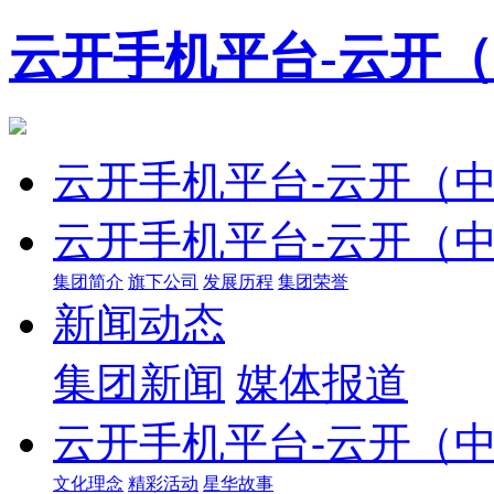
云开手机平台-云开
云开手机平台-云开（
云开手机平台-云开（
集团简介
旗下公司
发展历程
集团荣誉
新闻动态
集团新闻
媒体报道
云开手机平台-云开（
文化理念
精彩活动
星华故事