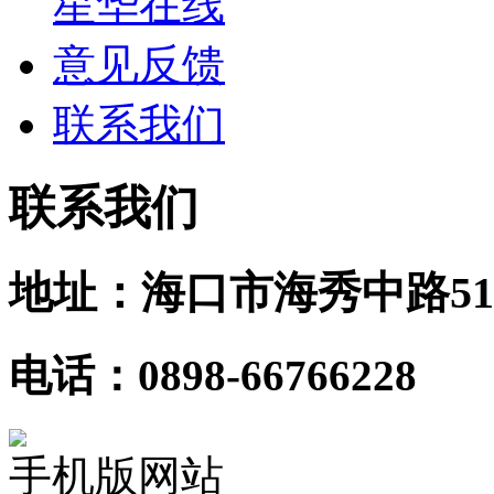
星华在线
意见反馈
联系我们
联系我们
地址：海口市海秀中路51
电话：0898-66766228
手机版网站