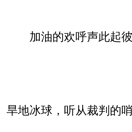
加油的欢呼声此起
旱地冰球，听从裁判的