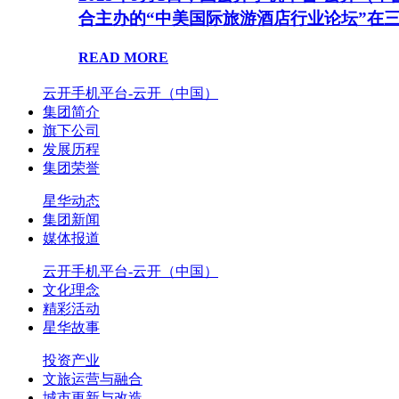
合主办的“中美国际旅游酒店行业论坛”在三
READ MORE
云开手机平台-云开（中国）
集团简介
旗下公司
发展历程
集团荣誉
星华动态
集团新闻
媒体报道
云开手机平台-云开（中国）
文化理念
精彩活动
星华故事
投资产业
文旅运营与融合
城市更新与改造