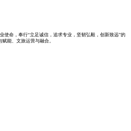
企业使命，奉行“立足诚信，追求专业，坚韧弘毅，创新致远”的
与赋能、文旅运营与融合。