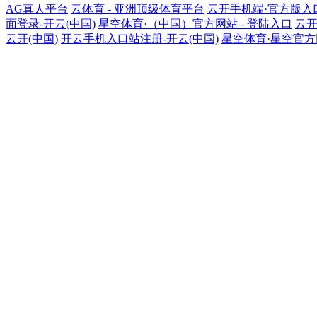
AG真人平台
云体育 - 亚洲顶级体育平台
云开手机端·官方版入口-云
面登录-开云(中国)
星空体育·（中国）官方网站 - 登陆入口
云开
云开(中国)
开云手机入口站注册-开云(中国)
星空体育·星空官方网站 