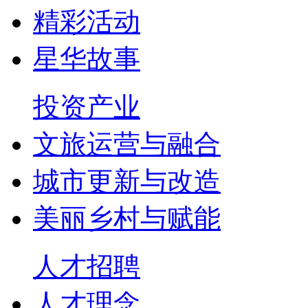
精彩活动
星华故事
投资产业
文旅运营与融合
城市更新与改造
美丽乡村与赋能
人才招聘
人才理念