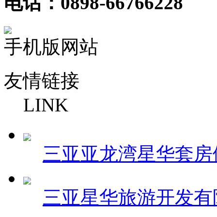
电话：0898-66766228
手机版网站
友情链接
LINK
三亚亚龙湾星华套房
三亚星华旅游开发有